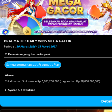
PRAGMATIC : DAILY WINS MEGA GACOR
Periode :
30 Maret 2026 - 28 Maret 2027
Permainan yang berpartisipasi
Semua permainan slot Pragmatic Play
Aturan :
Total hadiah Slot senilai Rp 5,983,200,000 (bagian dari Rp 88,000,000,000).
Syarat & Ketentuan
Detai