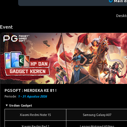
Main d
Deskt
Event
PGSOFT : MERDEKA KE 81 !
Periode:
1 - 31 Agustus 2026
Undian Gadget
Xiaomi Redmi Note 15
Samsung Galaxy A07
Xiaomi Redmi Pad 2
Lenovo Motopad 60 Neo