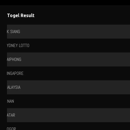
Togel Result
TOTO MACAU1300
TOTO MACAU1600
TOTO MACAU1900
TOTO MACAU2200
TOTO MACAU2300
HONGKONG LOTTO